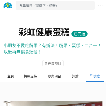
· · ·
彩虹健康蛋糕
已完結
小朋友不愛吃蔬果？有辦法！蔬果、蛋糕，二合一！
以後再無偏食煩惱！
0
追蹤項目
32
主頁
捐款支持
參與項目
評論
進度