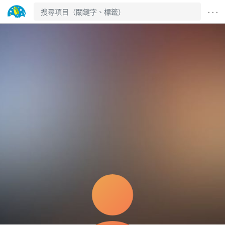
· · ·