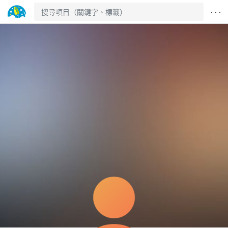
· · ·