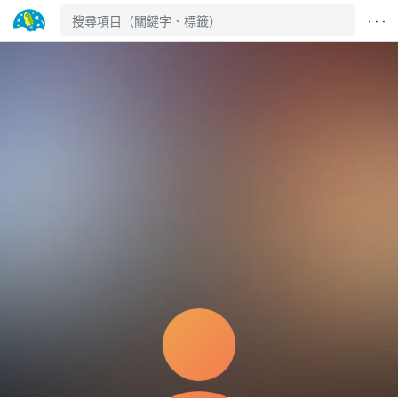
· · ·