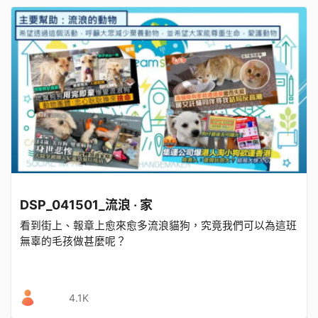
DSP_041501_流浪 ‧ 家
看到街上、報章上愈來愈多流浪貓狗，究竟我們可以為這班
無辜的毛孩做甚麼呢？
4.1K