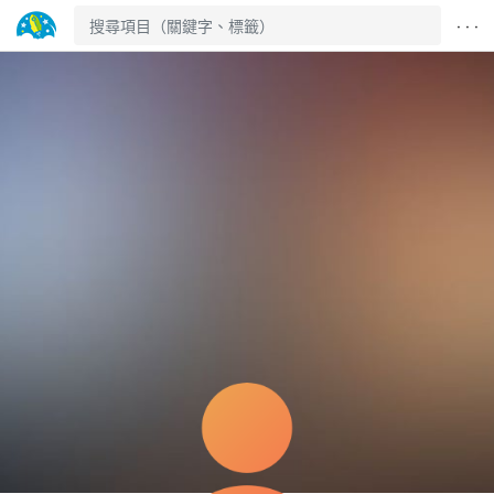
· · ·