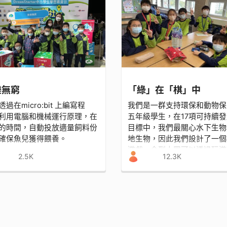
樂無窮
「綠」在「棋」中
過在micro:bit 上編寫程
我們是一群支持環保和動物保
利用電腦和機械運行原理，在
五年級學生，在17項可持續
的時間，自動投放適量飼料份
目標中，我們最關心水下生物
確保魚兒獲得餵養。
地生物，因此我們設計了一個
遊戲，令到大眾可以透過玩遊
2.5K
12.3K
形式來認識環保和保育的課題
學習於娛樂。