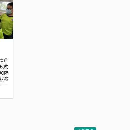
育的
發展的
和陸
棋盤
戲的
，寓