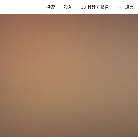
探索
登入
30 秒建立帳戶
· · · 語言