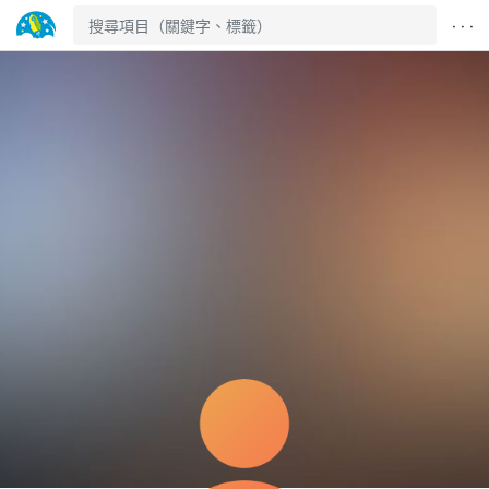
· · ·