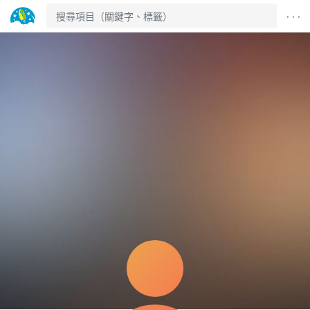
· · ·