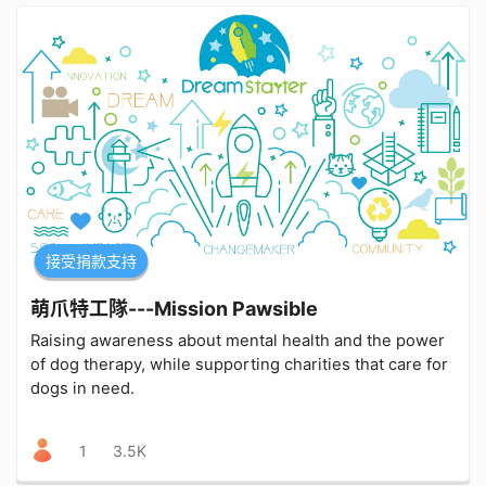
接受捐款支持
萌爪特工隊---Mission Pawsible
Raising awareness about mental health and the power
of dog therapy, while supporting charities that care for
dogs in need.
1
3.5K