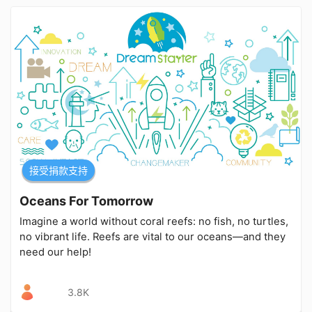
接受捐款支持
Oceans For Tomorrow
Imagine a world without coral reefs: no fish, no turtles,
no vibrant life. Reefs are vital to our oceans—and they
need our help!
3.8K