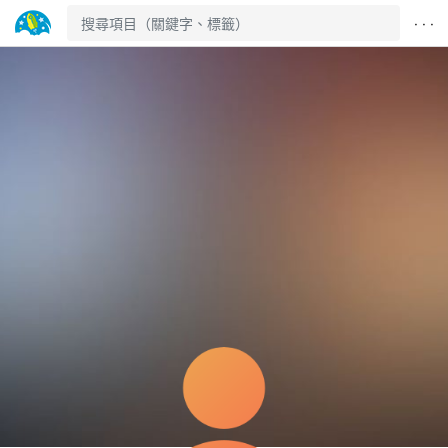
· · ·