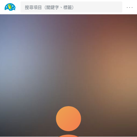
· · ·