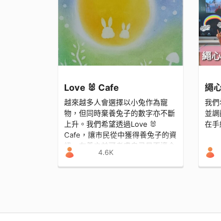
Love 🐰 Cafe
繩
越來越多人會選擇以小兔作為寵
我們
物，但同時棄養兔子的數字亦不斷
並調
上升。我們希望透過Love 🐰
在手
Cafe，讓巿民從中獲得養兔子的資
訊，在養之前可考慮自己是否適合
4.6K
及有能力養，加強大家對愛護動物
的意識，從而減少棄養情況。