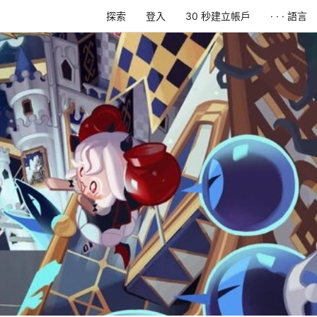
探索
登入
30 秒建立帳戶
· · · 語言