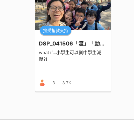
接受捐款支持
DSP_041506「流」「動」之家
what if...小學生可以幫中學生減
壓?!
3
3.7K