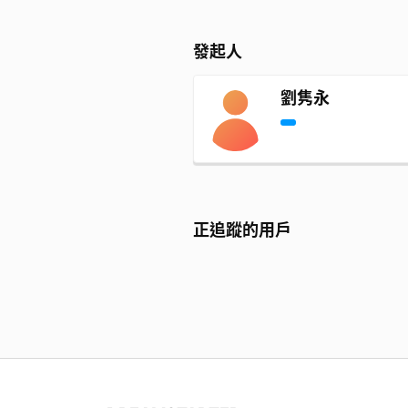
發起人
劉隽永
正追蹤的用戶