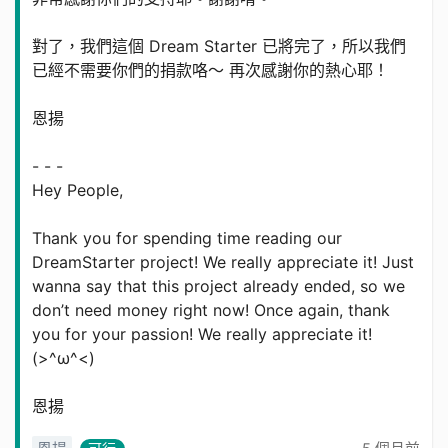
對了，我們這個 Dream Starter 已將完了，所以我們
已經不需要你們的捐款咯～ 再次感謝你的熱心耶！
恩揚
- - -
Hey People,
Thank you for spending time reading our
DreamStarter project! We really appreciate it! Just
wanna say that this project already ended, so we
don’t need money right now! Once again, thank
you for your passion! We really appreciate it!
(>^ω^<)
恩揚