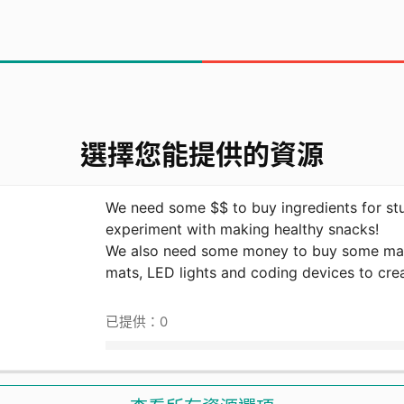
選擇您能提供的資源
We need some $$ to buy ingredients for st
experiment with making healthy snacks!
We also need some money to buy some mate
mats, LED lights and coding devices to cre
已提供：0