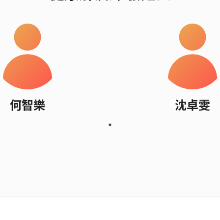
何智樂
沈卓雯