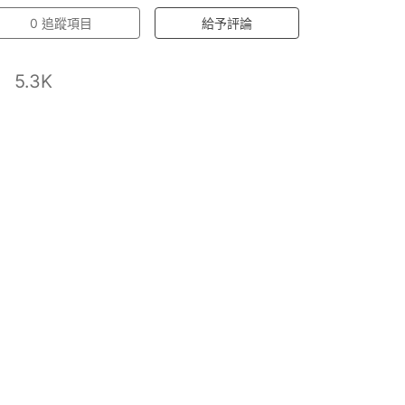
0
追蹤項目
給予評論
5.3K