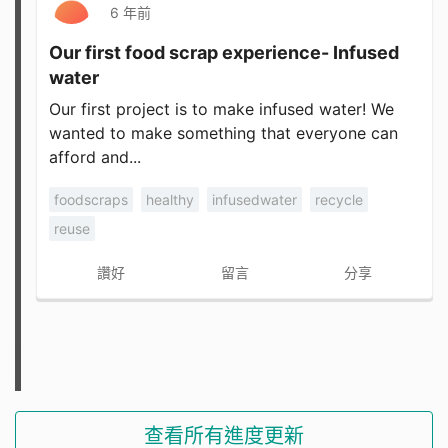
6 年前
Our first food scrap experience- Infused
water
Our first project is to make infused water! We
wanted to make something that everyone can
afford and...
foodscraps
healthy
infusedwater
recycle
reuse
讚好
留言
分享
查看所有進度更新