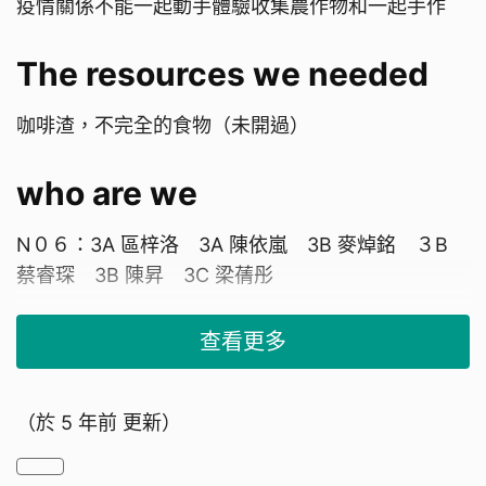
疫情關係不能一起動手體驗收集農作物和一起手作
The resources we needed
咖啡渣，不完全的食物（未開過）
who are we
N０６：3A 區梓洛 3A 陳依嵐 3B 麥焯銘 ３B
蔡睿琛 3B 陳昇 3C 梁蒨彤
3C 朱天睿 3D 利昭頤 3D 黃耀程 4A 冼殷信
查看更多
4A 文婉儀 4B 戚其頤 4C 程裕僖4C 張心妍４C
劉洺傑 4D 陳家聰 4E 嚴皓晞 4F 梁栢朗 4F
（於
5 年前
更新）
葉禧言