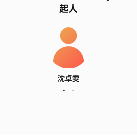
起人
沈卓雯