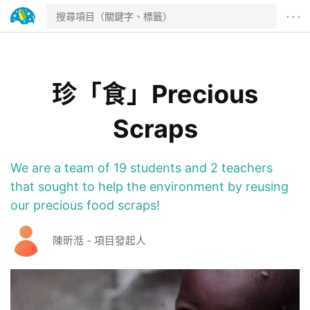
· · ·
珍「食」Precious
Scraps
We are a team of 19 students and 2 teachers
that sought to help the environment by reusing
our precious food scraps!
陳昕湉 - 項目發起人