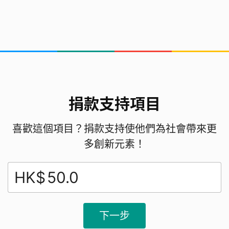
需要的資源及人力
1. 分類技術 (Coding / AI)
2. 感應裝置 (分辨垃圾及生物)
3. 輸送帶用的零件及物料
我們是誰
捐款支持項目
仁德天主教小學5B班
喜歡這個項目？捐款支持使他們為社會帶來更
周嘉軒、郭穎詩、林芷儀、梁達祺、佘柏賢、譚裕
多創新元素！
熹、
HK$
黃紀嵐、黃詩庭、黃依程、余立仁、李沛恆、凌子杰
下一步