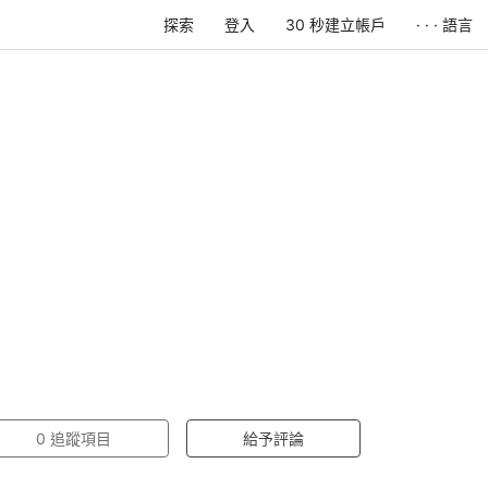
探索
登入
30 秒建立帳戶
· · · 語言
0
追蹤項目
給予評論