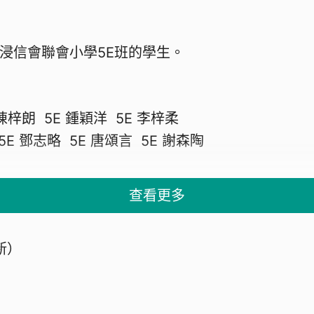
自香港浸信會聯會小學5E班
遠 5E 陳梓朗 5E 鍾穎洋 5
E 鄧志略 5E 唐頌言 5E 謝森陶
查看更多
新）