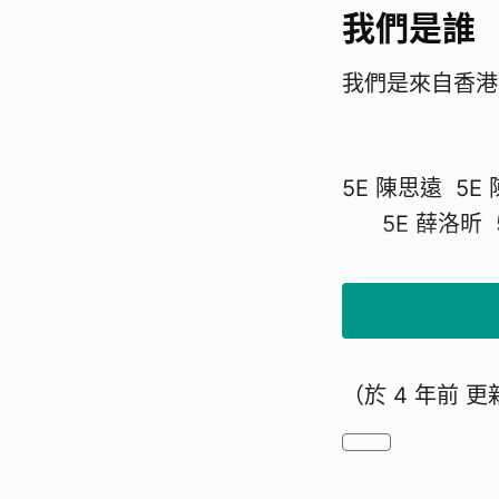
我們是誰
我們是來
5E 陳思
5E 薛洛昕 5
（於
4 年前
更