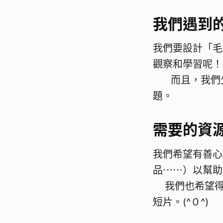
我們遇到
我們要設計「毛
觀
而且，我們欠
題。
需要的資
我們希望有善心
品⋯⋯
我們也希望得
短片。(^０^)