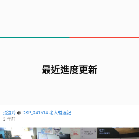
最近進度更新
張遠玲
@
DSP_041514 老人耆遇記
3 年前