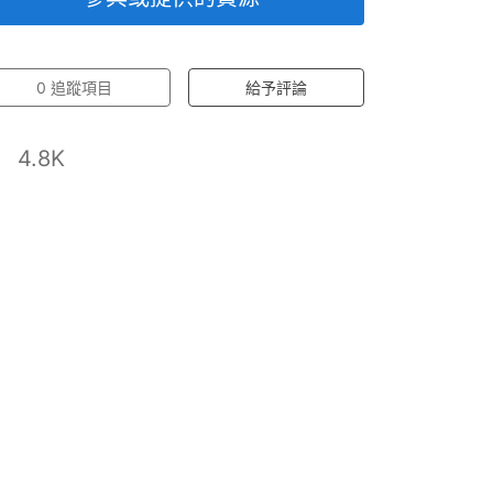
0
追蹤項目
給予評論
4.8K