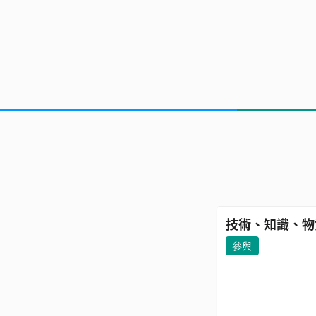
我們遇到
對於機械研發，
（分享您的故事
隊對這個項目的
需要的資
技術、知識、物
參與
我們希望能得到
（說出您遇到的