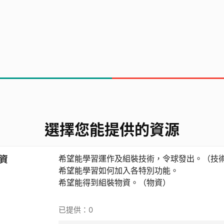
的挑戰
我們仍未掌握如何操作。
可以使其他人更容易明白您做的事，不妨讓他們感
熱誠。）
選擇您能提供的資源
源及人力
希望能學習運作及組裝技術，令球發出。（技
資
希望能學習如何加入各特別功能。
專業意見、組裝物資及學習技術等。
希望能得到組裝物資。（物資）
所有問題，以及尋求的資源，不論是人力、技術、
已提供：0