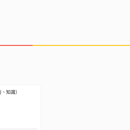
受到您或您的團
術、知識）
資金、物資以及