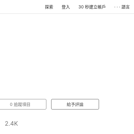
探索
登入
30 秒建立帳戶
· · · 語言
0
追蹤項目
給予評論
2.4K