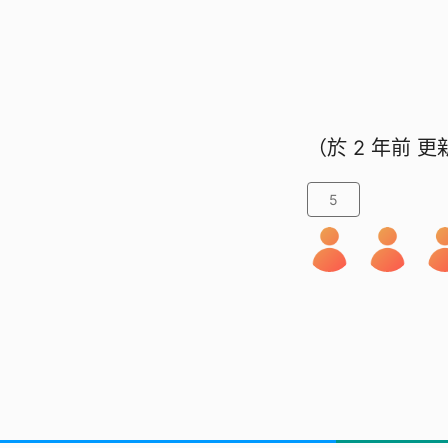
（於
2 年前
更
5