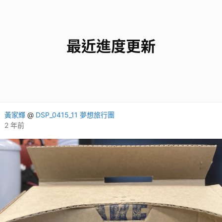
最近進度更新
黃家輝
@
DSP_0415_11 夢想旅行團
2 年前