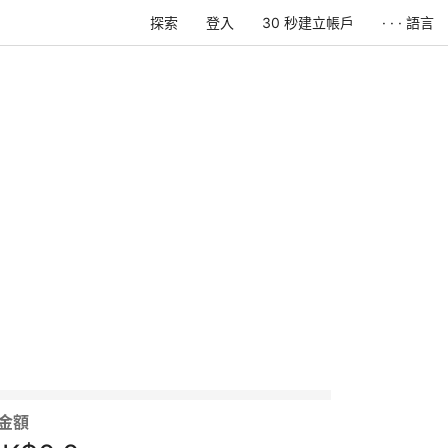
探索
登入
30 秒建立帳戶
· · · 語言
金額