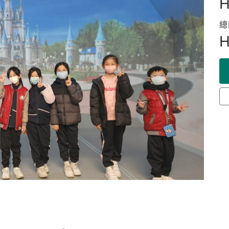
H
總
H