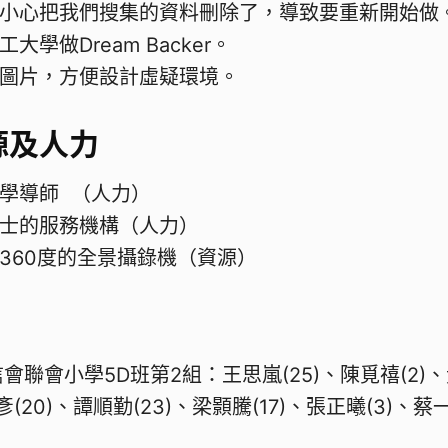
小心把我們搜集的資料刪除了，導致要重新開始做
大學做Dream Backer。
圖片，方便設計虛疑環境。
源及人力
學導師 （人力）
士的服務機構（人力）
360度的全景攝錄機（資源）
聯會小學5D班第2組：王思嵐(25)、陳覓禧(2)、黃
彥(20)、譚順勤(23)、梁顥騰(17)、張正曦(3)、蔡