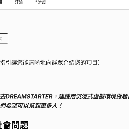
3
目
評論
進度
言
指引讓您能清晰地向群眾介紹您的項目）
去DREAMSTARTER，建議用沉浸式虛擬環境做題
們希望可以幫到更多人！
社會問題