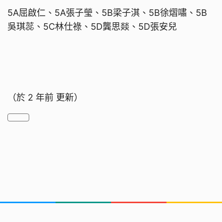
5A屈啟仁、5A張子瑩、5B梁子淇、5B徐熠嘯、5B
吳琪蕊、5C林仕祿、5D龔思燚、5D張安兒
（於
2 年前
更新）