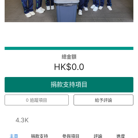
總金額
HK$0.0
捐款支持項目
0
追蹤項目
給予評論
4.3K
主頁
捐款支持
參與項目
評論
進度