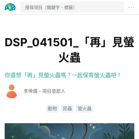
· · ·
DSP_041501_「再」見螢
火蟲
你還想「再」見螢火蟲嗎？一起保育螢火蟲吧！
李悕儀 - 項目發起人
動物
昆蟲
螢火蟲