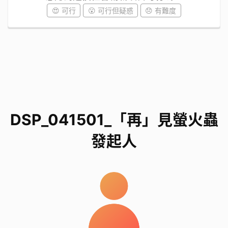
😍 可行
😮 可行但疑惑
😞 有難度
DSP_041501_「再」見螢火蟲
發起人