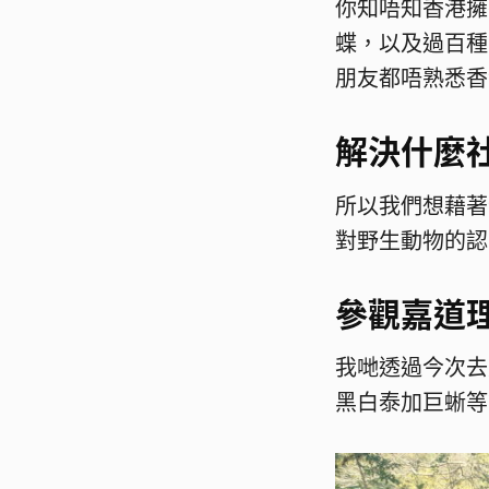
你知唔知香港擁
蝶，以及過百種
朋友都唔熟悉香
解決什麼
所以我們想藉著今
對野生動物的認
參觀嘉道
我哋透過今次去
黑白泰加巨蜥等