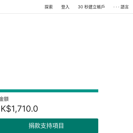
探索
登入
30 秒建立帳戶
· · · 語言
金額
K$1,710.0
捐款支持項目