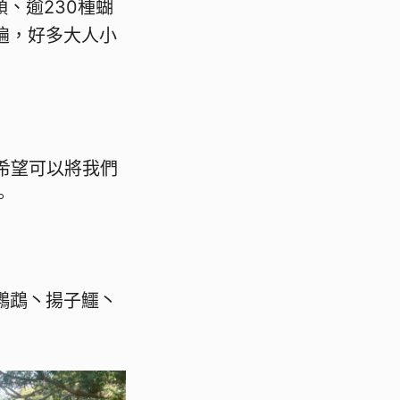
、逾230種蝴
遍，好多大人小
亦希望可以將我們
。
鸚鵡丶揚子鱷丶