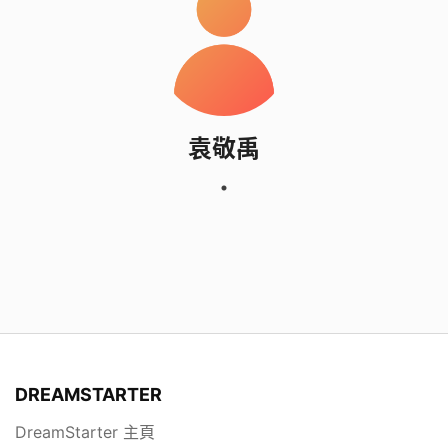
袁敬禹
DREAMSTARTER
DreamStarter 主頁