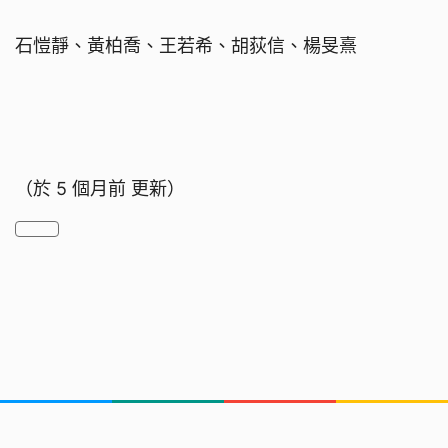
石愷靜、黃柏喬、王若希、胡荻信、楊旻熹
（於
5 個月前
更新）