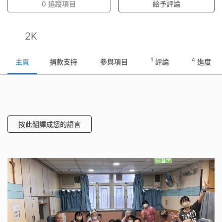
0
追蹤項目
給予評論
2K
1
4
主頁
捐款支持
參與項目
評論
進度
按此翻譯成您的語言