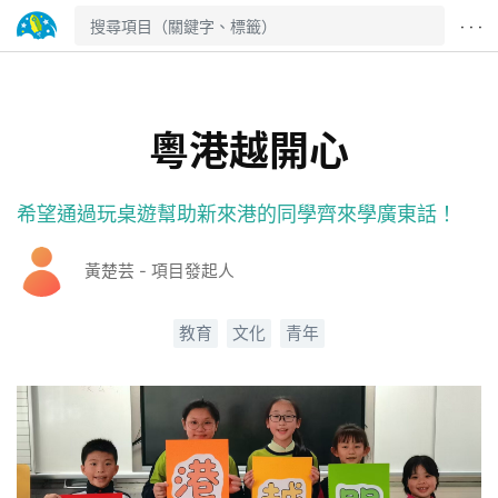
· · ·
粵港越開心
希望通過玩桌遊幫助新來港的同學齊來學廣東話！
黃楚芸 - 項目發起人
教育
文化
青年