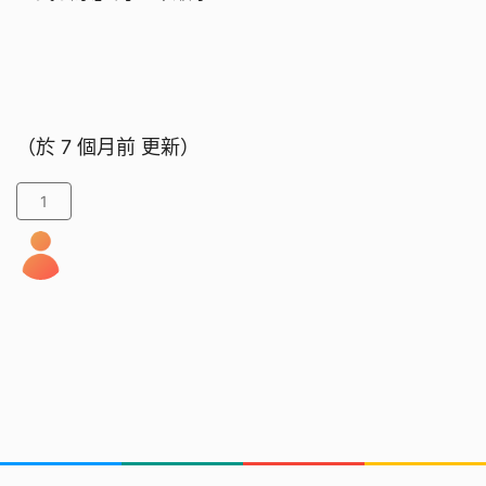
（於
7 個月前
更新）
1