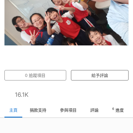
0
追蹤項目
給予評論
16.1K
6
主頁
捐款支持
參與項目
評論
進度