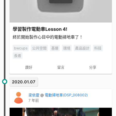
學習製作電動車Lesson 4!
終於開始製作心目中的電動掃地車了！
bwcups
公共空間
基層
環境
產品設計
科技
長者
讚好
留言
分享
2020.01.07
梁依靈
@
電動掃地車(DSP_008002)
7 年前