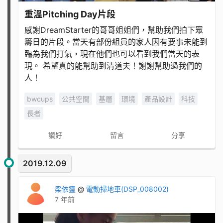
重溫Pitching Day片段
感謝DreamStarter的哥哥姐姐們，幫助我們拍下眾
籌日的片段。當天有部份組員的家人因有要事未能到
臨為我們打氣，現在他們也可以看到我們當天的表
現。 希望真的能幫助到清道夫！謝謝幫助過我們的
人！
bwcups
公共空間
基層
環境
產品設計
科技
長者
讚好
留言
分享
2019.12.09
梁依靈
@
電動掃地車(DSP_008002)
7 年前