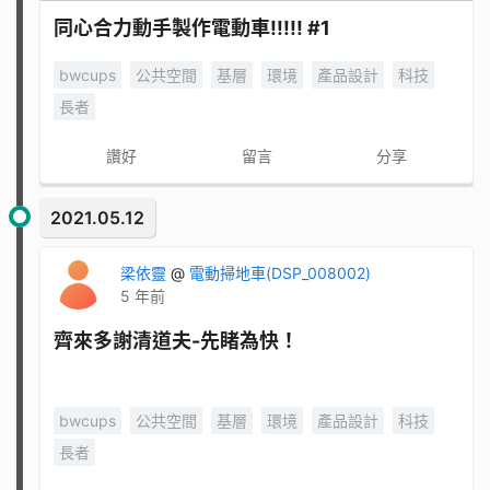
同心合力動手製作電動車!!!!! #1
bwcups
公共空間
基層
環境
產品設計
科技
長者
讚好
留言
分享
2021.05.12
梁依靈
@
電動掃地車(DSP_008002)
5 年前
齊來多謝清道夫-先睹為快！
bwcups
公共空間
基層
環境
產品設計
科技
長者