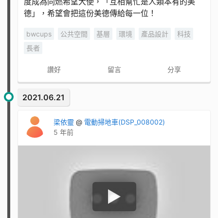
度成為同燃希望大使，「互相幫忙是人類本有的美
德」，希望會把這份美德傳給每一位！
bwcups
公共空間
基層
環境
產品設計
科技
長者
讚好
留言
分享
2021.06.21
梁依靈
@
電動掃地車(DSP_008002)
5 年前