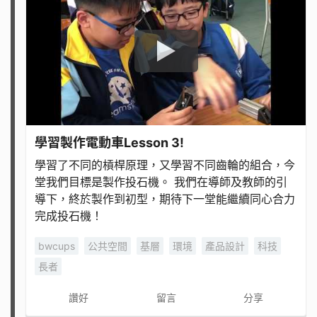
學習製作電動車Lesson 3!
學習了不同的槓桿原理，又學習不同齒輪的組合，今
堂我們目標是製作投石機。 我們在導師及教師的引
導下，終於製作到初型，期待下一堂能繼續同心合力
完成投石機！
bwcups
公共空間
基層
環境
產品設計
科技
長者
讚好
留言
分享