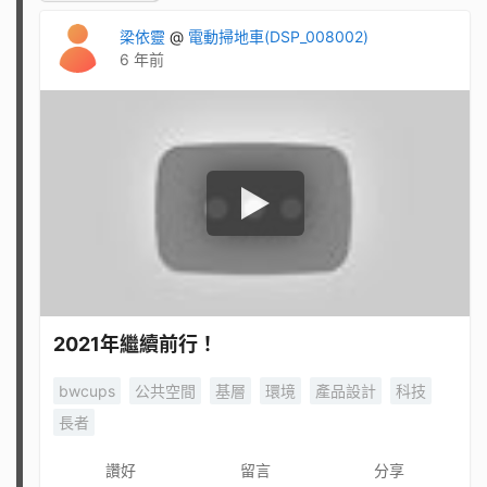
梁依靈
@
電動掃地車(DSP_008002)
6 年前
2021年繼續前行！
bwcups
公共空間
基層
環境
產品設計
科技
長者
讚好
留言
分享