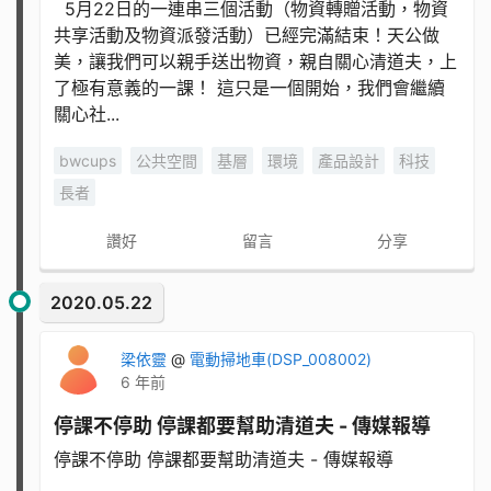
5月22日的一連串三個活動（物資轉贈活動，物資
共享活動及物資派發活動）已經完滿結束！天公做
美，讓我們可以親手送出物資，親自關心清道夫，上
了極有意義的一課！ 這只是一個開始，我們會繼續
關心社...
bwcups
公共空間
基層
環境
產品設計
科技
長者
讚好
留言
分享
2020.05.22
梁依靈
@
電動掃地車(DSP_008002)
6 年前
停課不停助 停課都要幫助清道夫 - 傳媒報導
停課不停助 停課都要幫助清道夫 - 傳媒報導