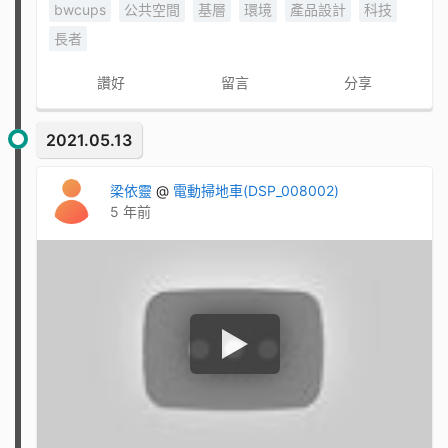
bwcups
公共空間
基層
環境
產品設計
科技
長者
讚好
留言
分享
2021.05.13
梁依靈
@
電動掃地車(DSP_008002)
5 年前