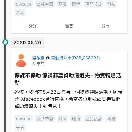
bwcups
公共空間
基層
環境
產品設計
科技
長者
讚好
留言
分享
2020.05.20
梁依靈
@
電動掃地車(DSP_008002)
6 年前
停課不停助 停課都要幫助清道夫 - 物資轉贈活
動
各位，我們在5月22日會有一個物資轉贈活動，屆時
會以facebook進行直播，希望各位能繼續支持我們
幫助清道夫！到時見！
bwcups
公共空間
基層
環境
產品設計
科技
長者