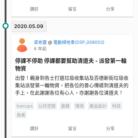
讚好
留言
分享
2020.05.09
梁依靈
@
電動掃地車(DSP_008002)
6 年前
停課不停助 停課都要幫助清道夫 - 派發第一輪
物資
出發！親身到告士打道垃圾收集站及百德新街垃圾收
集站派發第一輪物資，把各位的善心傳遞到清道夫的
手上，在此謝謝各位有心人，亦謝謝各位清道夫！
bwcups
公共空間
基層
環境
產品設計
科技
長者
讚好
留言
分享