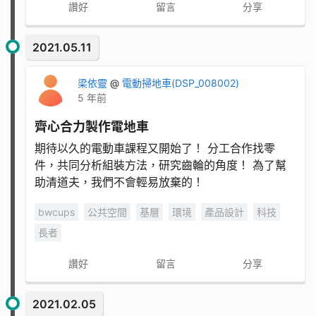
讚好
留言
分享
2021.05.11
梁依靈
@
電動掃地車(DSP_008002)
5 年前
齊心合力製作電地車
期待以久的電動車課程又開始了！ 分工合作找零
件，共同分析組裝方法，研究齒輪的角度！ 為了幫
助清道夫，我們不會輕易放棄的！
bwcups
公共空間
基層
環境
產品設計
科技
長者
讚好
留言
分享
2021.02.05