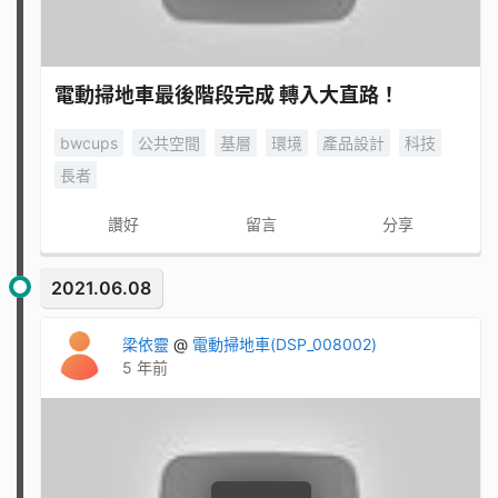
電動掃地車最後階段完成 轉入大直路！
bwcups
公共空間
基層
環境
產品設計
科技
長者
讚好
留言
分享
2021.06.08
梁依靈
@
電動掃地車(DSP_008002)
5 年前