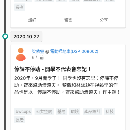
長者
讚好
留言
分享
2020.10.27
梁依靈
@
電動掃地車(DSP_008002)
6 年前
停課不停助 - 開學不代表會忘記！
2020年，9月開學了！ 同學也沒有忘記：停課不停
助，齊來幫助清道夫。 黎徹和林泳潁在視藝堂的作
品也是以「停課不停助，齊來幫助清道夫」作主題！
bwcups
公共空間
基層
環境
產品設計
科技
長者