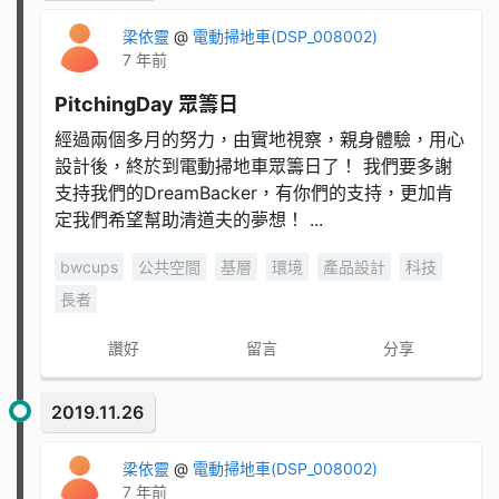
梁依靈
@
電動掃地車(DSP_008002)
7 年前
PitchingDay 眾籌日
經過兩個多月的努力，由實地視察，親身體驗，用心
設計後，終於到電動掃地車眾籌日了！ 我們要多謝
支持我們的DreamBacker，有你們的支持，更加肯
定我們希望幫助清道夫的夢想！ ...
bwcups
公共空間
基層
環境
產品設計
科技
長者
讚好
留言
分享
2019.11.26
梁依靈
@
電動掃地車(DSP_008002)
7 年前