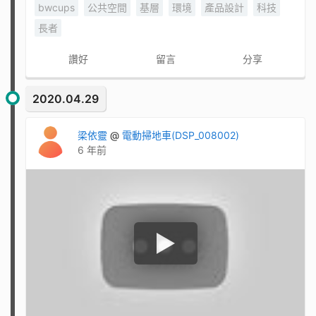
bwcups
公共空間
基層
環境
產品設計
科技
長者
讚好
留言
分享
2020.04.29
梁依靈
@
電動掃地車(DSP_008002)
6 年前