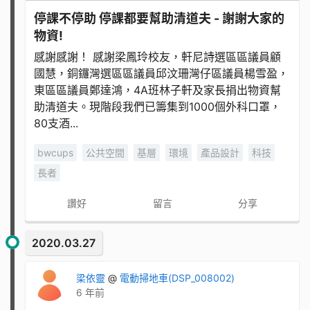
停課不停助 停課都要幫助清道夫 - 謝謝大家的
物資!
感謝感謝！ 感謝梁鳳玲校友，軒尼詩選區區議員顧
國慧，銅鑼灣選區區議員邱汶珊灣仔區議員楊雪盈，
東區區議員鄭達鴻，4A班林子軒及家長捐出物資幫
助清道夫。現階段我們已籌集到1000個外科口罩，
80支酒...
bwcups
公共空間
基層
環境
產品設計
科技
長者
讚好
留言
分享
2020.03.27
梁依靈
@
電動掃地車(DSP_008002)
6 年前