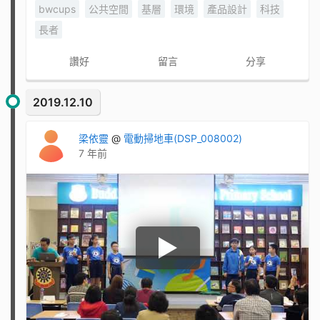
bwcups
公共空間
基層
環境
產品設計
科技
長者
讚好
留言
分享
2019.12.10
梁依靈
@
電動掃地車(DSP_008002)
7 年前