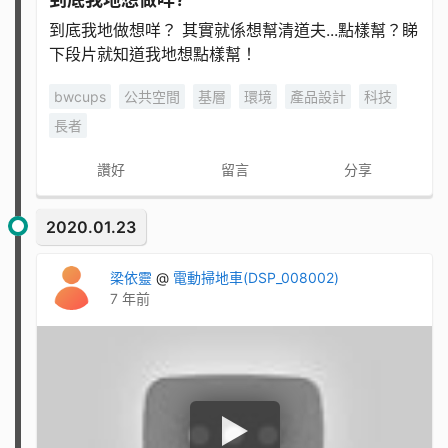
到底我地做想咩？ 其實就係想幫清道夫...點樣幫？睇
下段片就知道我地想點樣幫！
bwcups
公共空間
基層
環境
產品設計
科技
長者
讚好
留言
分享
2020.01.23
梁依靈
@
電動掃地車(DSP_008002)
7 年前