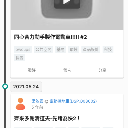
同心合力動手製作電動車!!!!! #2
bwcups
公共空間
基層
環境
產品設計
科技
長者
讚好
留言
分享
2021.05.24
梁依靈
@
電動掃地車(DSP_008002)
5 年前
齊來多謝清道夫-先睹為快2！