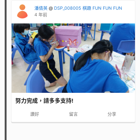
潘倩英
@
DSP_008005 棋趣 FUN FUN FUN
4 年前
努力完成，請多多支持!
讚好
留言
分享