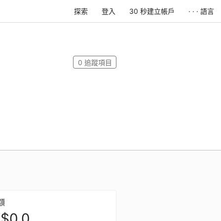
探索
登入
30 秒建立帳戶
· · · 語言
0
追蹤項目
額
$0.0