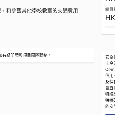
總目
型，和參觀其他學校教室的交通費用。
HK
如有疑問請與項目團隊聯絡。
安全付
卡產業
Com
信用
及保存
會直接
特編碼
特編
的安