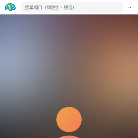
· · ·