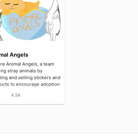
mal Angels
re Animal Angels, a team
ing stray animals by
ting and selling stickers and
ucts to encourage adoption
ong Kong.
4.5K