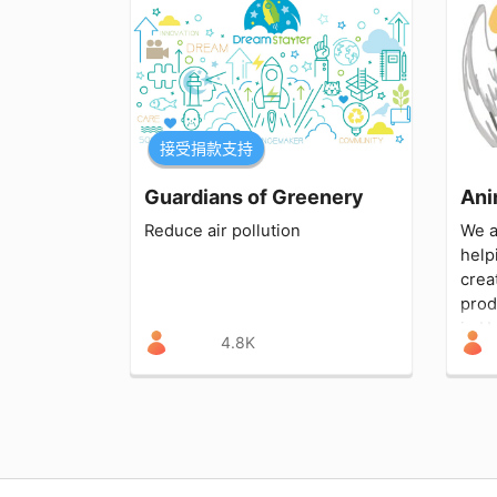
接受捐款支持
Guardians of Greenery
Ani
Reduce air pollution
We a
help
crea
prod
in H
4.8K