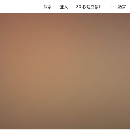
探索
登入
30 秒建立帳戶
· · · 語言