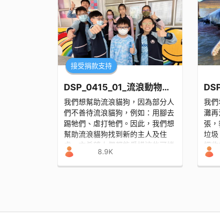
接受捐款支持
DSP_0415_01_流浪動物拯救特工
DS
我們想幫助流浪貓狗，因為部分人
我們
們不善待流浪貓狗，例如：用腳去
灘再
踢牠們、虐打牠們。因此，我們想
張，
幫助流浪貓狗找到新的主人及住
垃圾
處，亦希望人們都能愛惜這些可憐
把收
8.9K
的流浪貓狗。
品。