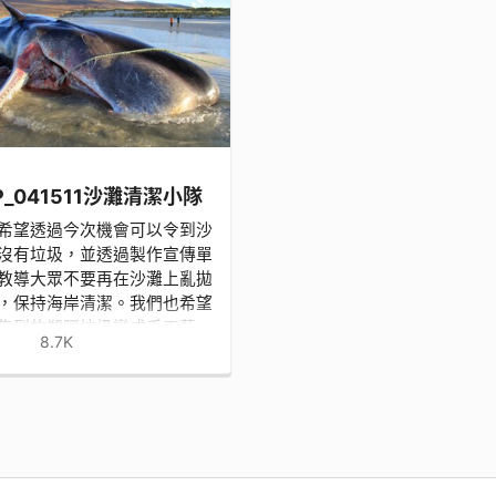
P_041511沙灘清潔小隊
希望透過今次機會可以令到沙
沒有垃圾，並透過製作宣傳單
教導大眾不要再在沙灘上亂拋
，保持海岸清潔。我們也希望
集到的塑膠垃圾變成手工藝
8.7K