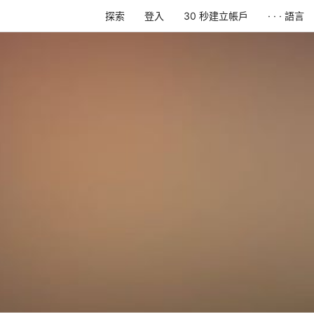
探索
登入
30 秒建立帳戶
· · · 語言