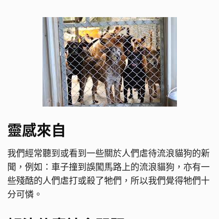
靈感來自
我們經常聽到或看到一些關於人們虐待流浪貓狗的新
聞，例如：車子撞到誤闖馬路上的流浪貓狗，亦有一
些殘酷的人們虐打或殺了牠們，所以我們覺得牠們十
分可憐。