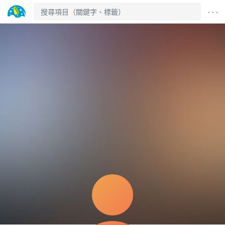
· · ·