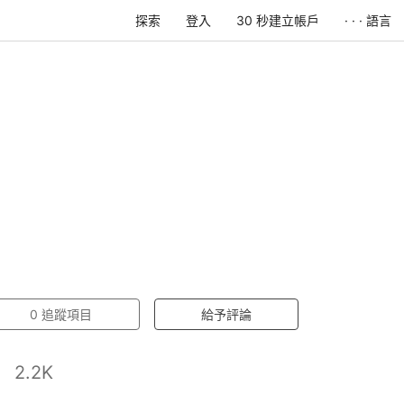
探索
登入
30 秒建立帳戶
· · · 語言
0
追蹤項目
給予評論
2.2K