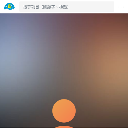
· · ·