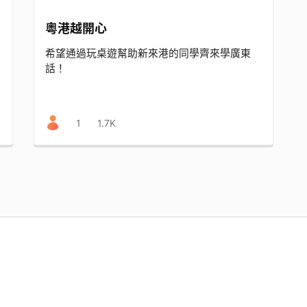
粵港越開心
空
希望通過玩桌遊幫助新來港的同學齊來學廣東
話！
1
1.7K