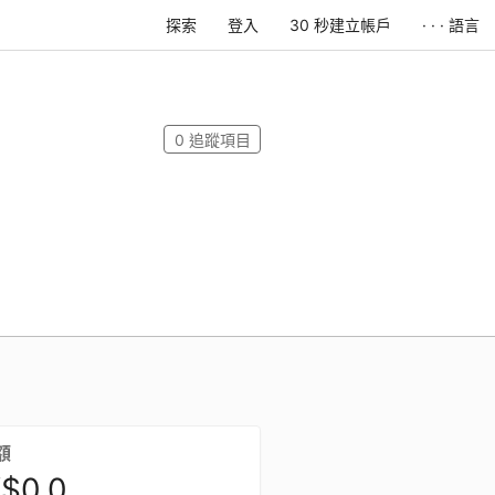
探索
登入
30 秒建立帳戶
· · · 語言
0
追蹤項目
額
$0.0