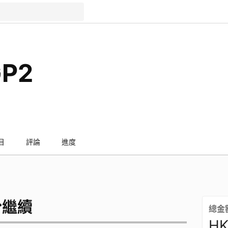
P2
目
評論
進度
份繼續
總金
HK