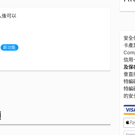
登入後可以
安全付
卡產業
度
新功能
Com
信用
及保存
會直接
特編碼
特編
的安
額