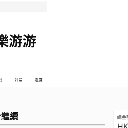
ue樂游游
目
評論
進度
份繼續
總金
HK