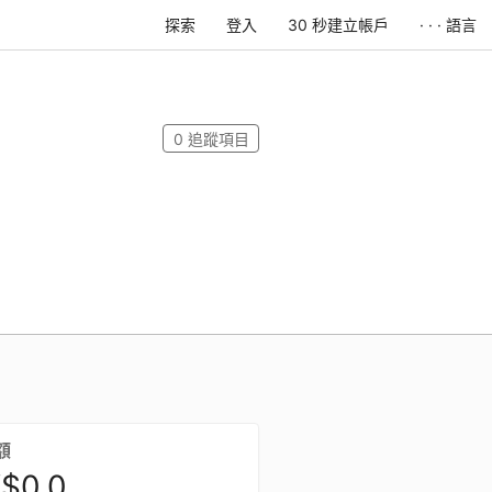
探索
登入
30 秒建立帳戶
· · · 語言
0
追蹤項目
額
$0.0