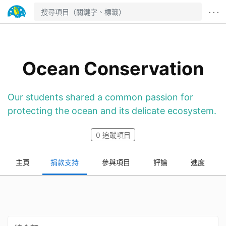
· · ·
Ocean Conservation
Our students shared a common passion for
protecting the ocean and its delicate ecosystem.
0
追蹤項目
主頁
捐款支持
參與項目
評論
進度