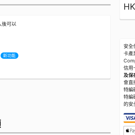
HK
登入後可以
安全付
卡產業
度
新功能
Com
信用
及保存
會直接
特編碼
特編
的安
額