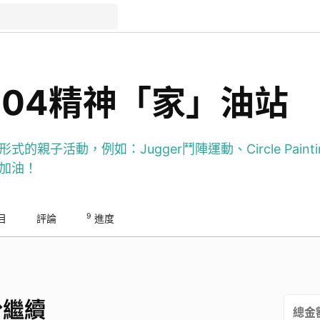
1504精神「家」油站
親子活動，例如：Jugger鬥陣運動、Circle Paint
加油！
9
目
評論
進度
份繼續
總金