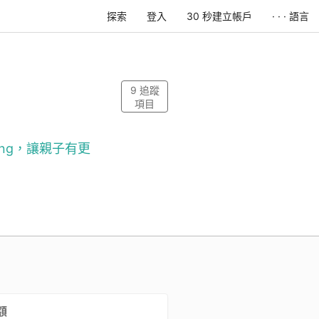
探索
登入
30 秒建立帳戶
· · · 語言
9
追蹤
項目
ing，讓親子有更
額