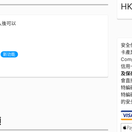
HK
登入後可以
安全付
卡產業
度
新功能
Com
信用
及保存
會直接
特編碼
特編
的安
額