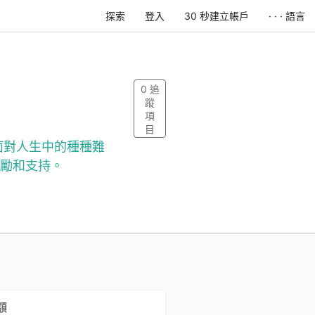
探索
登入
30 秒建立帳戶
· · · 語言
0
追
蹤
項
目
面對人生中的種種難
勵和支持。
額