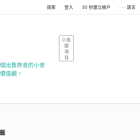
探索
登入
30 秒建立帳戶
· · · 語言
0
追
蹤
項
目
個出售熱食的小食
價值觀。
籤