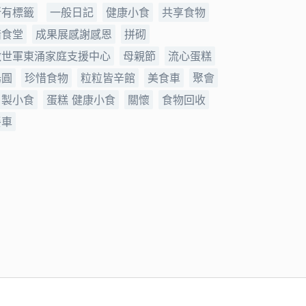
所有標籤
一般日記
健康小食
共享食物
惜食堂
成果展感謝感恩
拼砌
救世軍東涌家庭支援中心
母親節
流心蛋糕
湯圓
珍惜食物
粒粒皆辛館
美食車
聚會
自製小食
蛋糕 健康小食
關懷
食物回收
餐車