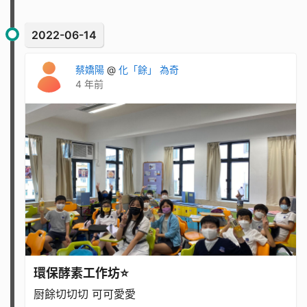
2022-06-14
蔡嬌陽
@
化「餘」 為奇
4 年前
環保酵素工作坊⭐
厨餘切切切 可可愛愛