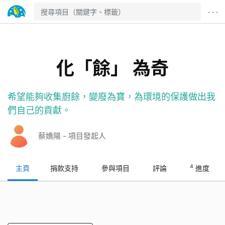
· · ·
化「餘」 為奇
希望能夠收集廚餘，變廢為寶，為環境的保護做出我
們自己的貢獻。
蔡嬌陽 - 項目發起人
4
主頁
捐款支持
參與項目
評論
進度