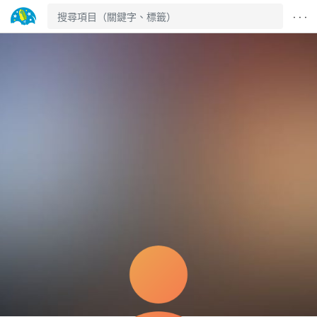
· · ·