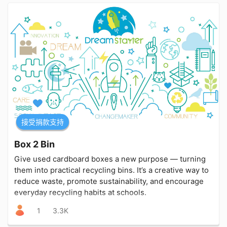
接受捐款支持
Box 2 Bin
Give used cardboard boxes a new purpose — turning
them into practical recycling bins. It’s a creative way to
reduce waste, promote sustainability, and encourage
everyday recycling habits at schools.
1
3.3K