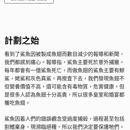
計劃之始
看到了鯊魚因被製成魚翅而數目減少的報導和新聞，
我們都感到痛心。報導指，鯊魚主要死於意外捕獵。
每年都會有一億鯊魚死亡，而做魚翅的鯊魚主要有鯨
鯊，姥鯊和灰色真鯊。再搜查下去，我們發現魚翅不
但營養價值不高，還可能含有毒物質，危害健康。但
是很多人認為魚翅十分高貴，所以很多皇室和婚宴都
獲吃魚翅。
鯊魚因着人們的錯誤觀念受過度捕殺，過程甚至包括
割鰭棄身，現瀕臨絕種，所以我們決定要保護牠們。