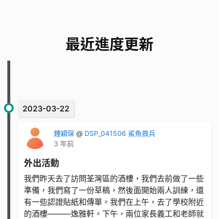
我們主要的挑戰有：
由於受眾是鯊魚，所以不能直接進行訪問，要從
最近進度更新
間接的途徑了解牠們的痛點和需要。
組員未有接觸企業，與他們溝通的經驗。
需要的資源及人力
2023-03-22
資金
印製貼紙
鍾穎琛
@
DSP_041506 鯊魚救兵
3 年前
餐廳支持
外出活動
我們是誰
我們昨天去了訪問荃灣區的酒樓，我們去前做了一些
準備，我們寫了一份草稿，然後面開始兩人訓練，還
我們是香港浸信會聯會小學5B班的學生：
有一些認證貼紙和傳單。我們在上午，去了學校附近
的酒樓———逸雅軒。下午，兩位家長義工和老師就