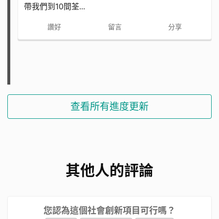
帶我們到10間荃...
讚好
留言
分享
組員名單（從左到右）
梁懿顥 劉卓天 楊皓然 陳日祈 黃渝楓 劉証同 施
栩鈫 郭紀莜 鍾穎琛老師
查看所有進度更新
希望大家能支持我們實現夢
其他人的評論
想！^0^
您認為這個社會創新項目可行嗎？