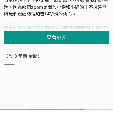
對主題的了解，但是那一個訪談內容不配合我們的主
題，因為那個zoom是關於小狗和小貓的！不過這無
阻我們繼續發現和實現夢想的決心。
透過瀏覽
香港護鯊會
的網站，我們得到夢想方向的靈
感，就是舉辦攤位遊戲，製作桌上遊戲，還有找企業
查看更多
幫助我們宣傳。經過初步構思，攤位遊戲可能會模仿
嘉年華方式，並加入photo booth。而我們希望合作
（於
3 年前
更新）
的企業有可能是麥當勞，桌上遊戲可以模仿大富翁，
並嘗試在「開心樂園餐」送出。
後來經大會建議，我們決定集中在與店舖接洽之上，
透過提供「荃灣鯊魚友善餐廳」貼紙認證，提供資訊
讓大眾選擇，停止吃魚翅。
挑戰