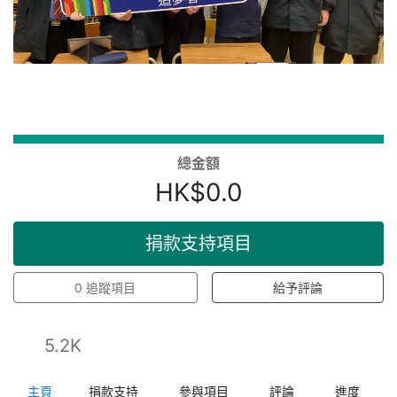
總金額
HK$0.0
捐款支持項目
0
追蹤項目
給予評論
5.2K
主頁
捐款支持
參與項目
評論
進度