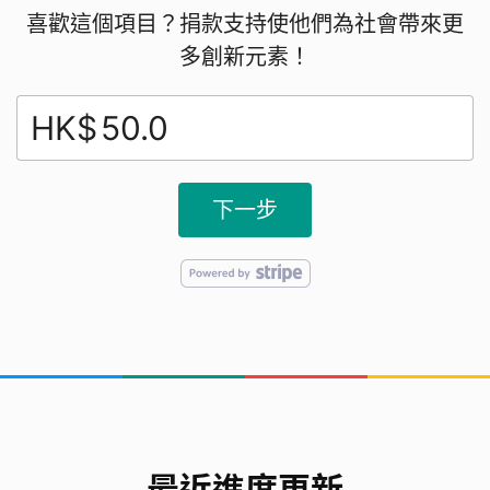
我們雖然年紀小，但我們相信「同理心」與「科技創
喜歡這個項目？捐款支持使他們為社會帶來更
新」能改變社會。透過學生視角設計活動，我們希望
多創新元素！
讓師長聽見孩子的心聲，並推動更多人正視精神健康
的重要性。
HK$
下一步
最近進度更新