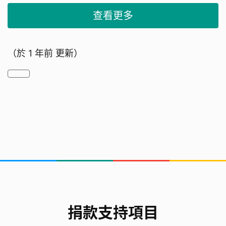
查看更多
技術支援
：AI工程師與心理專業顧問，協助開發
符合需求的對話系統。
校方合作
：學校提供場地、時間與行政支持，讓
（於
1 年前
更新）
活動順利落地。
資金與物資
：用於程式開發、印刷宣傳品、講座
講師費用等。
義工團隊
：學生與家長志工協助活動執行，擴大
影響力。
我們是誰
我們是一群來自基法小學六年級學生，因共同關注心
理健康議題而組成團隊。
捐款支持項目