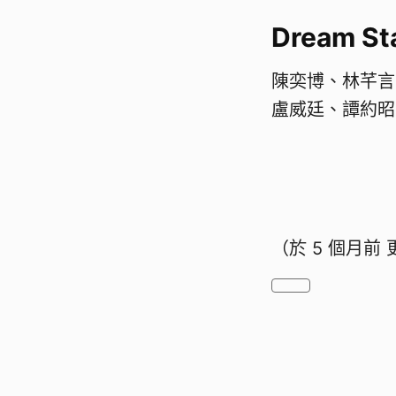
Dream S
陳奕博、林芊言
盧威廷、譚約昭
（於
5 個月前