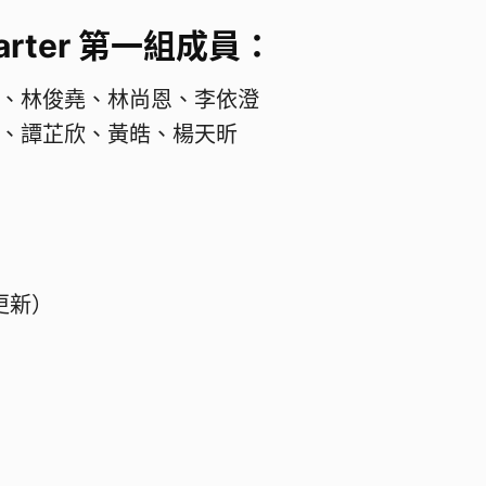
tarter 第一組成員：
、林俊堯、林尚恩、李依澄
、譚芷欣、黃皓、楊天昕
更新）